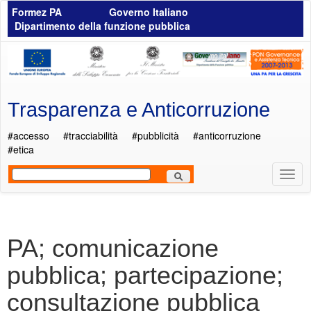
Salta al contenuto principale
Formez PA
Governo Italiano
Dipartimento della funzione pubblica
Trasparenza e Anticorruzione
#accesso
#tracciabilità
#pubblicità
#anticorruzione
#etica
Most
Men
PA; comunicazione
pubblica; partecipazione;
consultazione pubblica