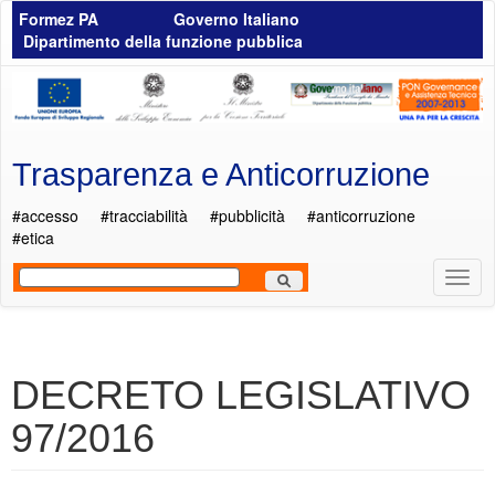
Salta al contenuto principale
Formez PA
Governo Italiano
Dipartimento della funzione pubblica
Trasparenza e Anticorruzione
#accesso
#tracciabilità
#pubblicità
#anticorruzione
#etica
Most
Men
DECRETO LEGISLATIVO
97/2016